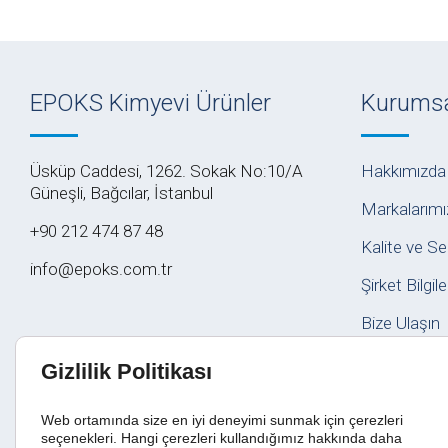
EPOKS Kimyevi Ürünler
Kurums
Üsküp Caddesi, 1262. Sokak No:10/A
Hakkımızda
Güneşli, Bağcılar, İstanbul
Markalarımı
+90 212 474 87 48
Kalite ve Se
info@epoks.com.tr
Şirket Bilgil
Bize Ulaşın
Gizlilik Politikası
Web ortamında size en iyi deneyimi sunmak için çerezleri
seçenekleri. Hangi çerezleri kullandığımız hakkında daha
Kullanım Koşulları
|
Gizlilik
|
KVKK
|
Satış ve Hizmet