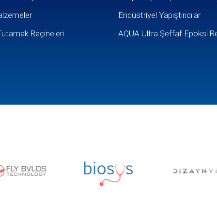
alzemeler
Endüstriyel Yapıştırıcılar
utamak Reçineleri
AQUA Ultra Şeffaf Epoksi Re