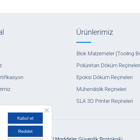
al
Ürünlerimiz
Blok Malzemeler (Tooling B
z
Poliüretan Döküm Reçineler
rtifikasyon
Epoksi Döküm Reçineleri
erimiz
Mühendislik Reçineleri
SLA 3D Printer Reçineleri
GDPR çerez şeridini kapat
Kabul et
Reddet
 Sözleşmesi
|
Kimyasal Maddeler Güvenlik Protokolü