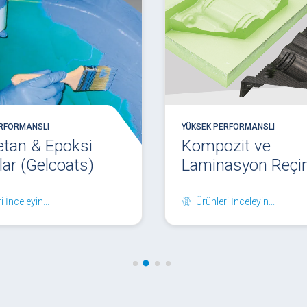
ERFORMANSLI
YÜKSEK PERFORMANSLI
etan & Epoksi
Kompozit ve
lar (Gelcoats)
Laminasyon Reçin
i İnceleyin...
Ürünleri İnceleyin...