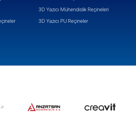
3D Yazıcı Mühendislik Reçineleri
çineler
3D Yazıcı PU Reçineler