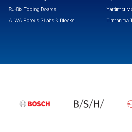
Ru-Bix Tooling Boards
Yardımcı M
ALWA Porous SLabs & Blocks
Tırmanma T