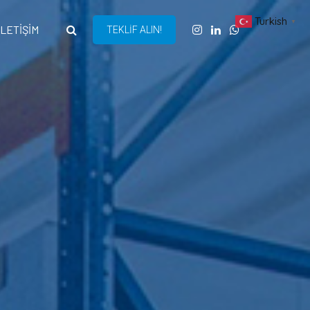
Turkish
▼
İLETİŞİM
TEKLİF ALIN!