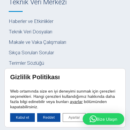
Teknik Veri Merkezi
Haberler ve Etkinlikler
Teknik Veri Dosyaları
Makale ve Vaka Çalışmaları
Sıkça Sorulan Sorular
Terimler Sözlüğü
Gizlilik Politikası
Web ortamında size en iyi deneyimi sunmak için çerezleri
Kullanım Koşulları
|
Gizlilik
|
KVKK
|
Satış ve Hizmet
seçenekleri. Hangi çerezleri kullandığımız hakkında daha
Sözleşmesi
|
Kimyasal Maddeler Güvenlik Protokolü
fazla bilgi edinebilir veya bunları
ayarlar
bölümünden
kapatabilirsiniz.
2026 © Her hakkı EPOKS Kimyevi Ürünler’e aittir.
GDPR çerez şeridini
Kabul et
Reddet
Ayarlar
Bize Ulaşın