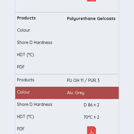
Polyurethane Gelcoats
PU OH 11 / PUR 3
Alu. Grey
D 86 ± 2
70°C ± 2