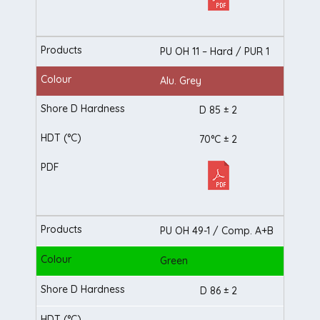
PU OH 11 – Hard / PUR 1
Alu. Grey
D 85 ± 2
70°C ± 2
PU OH 49-1 / Comp. A+B
Green
D 86 ± 2