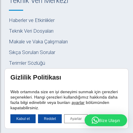
Teknik Veri Merkezi
Haberler ve Etkinlikler
Teknik Veri Dosyaları
Makale ve Vaka Çalışmaları
Sıkça Sorulan Sorular
Terimler Sözlüğü
Gizlilik Politikası
Web ortamında size en iyi deneyimi sunmak için çerezleri
Kullanım Koşulları
|
Gizlilik
|
KVKK
|
Satış ve Hizmet
seçenekleri. Hangi çerezleri kullandığımız hakkında daha
Sözleşmesi
|
Kimyasal Maddeler Güvenlik Protokolü
fazla bilgi edinebilir veya bunları
ayarlar
bölümünden
kapatabilirsiniz.
2026 © Her hakkı EPOKS Kimyevi Ürünler’e aittir.
GDPR çerez şeridini
Kabul et
Reddet
Ayarlar
Bize Ulaşın